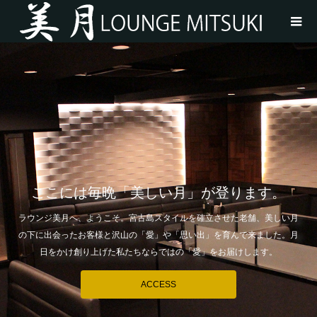
ここには毎晩「美しい月」が登ります。
ラウンジ美月へ、ようこそ。宮古島スタイルを確立させた老舗、美しい月
の下に出会ったお客様と沢山の「愛」や「思い出」を育んで来ました。月
日をかけ創り上げた私たちならではの「愛」をお届けします。
ACCESS